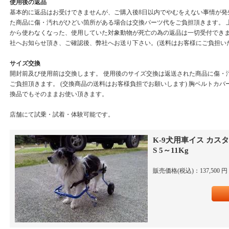
使用後の返品
基本的に返品はお受けできませんが、ご購入後8日以内でやむをえない事情が発
た商品に傷・汚れがひどい箇所がある場合は交換パーツ代をご負担頂きます。 
から使わなくなった、使用していた対象動物が死亡の為の返品は一切受付できま
社へお知らせ頂き、ご確認後、弊社へお送り下さい。(送料はお客様にご負担い
サイズ交換
開封前及び使用前は交換します。 使用後のサイズ交換は返送された商品に傷・
ご負担頂きます。 (交換商品の送料はお客様負担でお願いします) 胸ベルトカ
換品でもそのままお使い頂きます。
店舗にて試乗・試着・体験可能です。
K-9犬用車イス カス
S 5～11Kg
販売価格(税込)：137,500 円