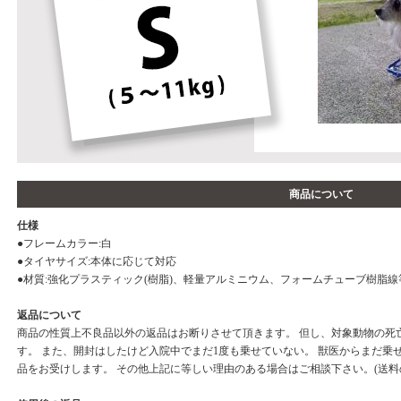
商品について
仕様
●フレームカラー:白
●タイヤサイズ:本体に応じて対応
●材質:強化プラスティック(樹脂)、軽量アルミニウム、フォームチューブ樹脂線
返品について
商品の性質上不良品以外の返品はお断りさせて頂きます。 但し、対象動物の死
す。 また、開封はしたけど入院中でまだ1度も乗せていない。 獣医からまだ乗
品をお受けします。 その他上記に等しい理由のある場合はご相談下さい。(送料