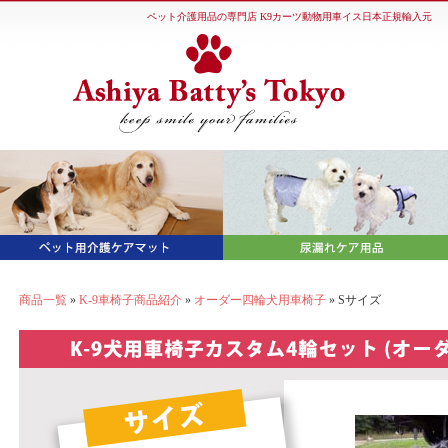
ペット介護用品の専門店 K9カーツ動物用車イス日本正規輸入元
商品一覧
»
K-9車椅子商品紹介
»
オーダー四輪犬用車椅子
» Sサイズ