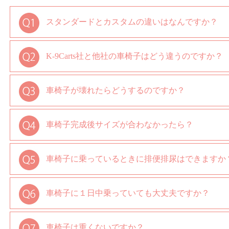
スタンダードとカスタムの違いはなんですか？
スタンダードとカスタムは材質・形状は同じでどちらも職人が１
K-9Carts社と他社の車椅子はどう違うのですか？
格サイズで、カスタムはペットの身体にあわせて作る完全オーダ
サイズ内であれば問題なくご使用いただけます。 よりジャスト
スタンダードで心配な場合はカスタムをお奨めします。 判断が難しい場合は
K-9CartsWest社は創業者も獣医師であり米国で初めて形成外
車椅子が壊れたらどうするのですか？
動物用車椅子です。 2008年度のモデルチェンジにより重量軽
組み立てやすくなりました。 他社に多く見られるフレームの長
おきた時に脚や腰に負担がかかってしまいます。
弊社では車椅子のネジなどの部品は余分にセットして納品時に同
車椅子完成後サイズが合わなかったら？
違った使い方による故障以外は１年間弊社補償にて修理させてい
代・送料のみご請求させていただく場合もあります。 ご注文時のペッ
West社に保存されている為、故障時はその部分の写真と状況をご連絡いただ
経験上サイズが合わなかったことはほとんどありません。 着用
お手配することができます。 （故障した箇所の写真と状況を芦屋バティーズ
車椅子に乗っているときに排便排尿はできますか
ただくことで解決しています。 オーダー時の採寸値が正しいにも
9CartsWest社で再度製作します。
はい、できます。片足を上げたりしゃがんだりはできないので立
車椅子に１日中乗っていても大丈夫ですか？
初は多少の違和感がありますがみんなすぐに慣れています。 汚れ
は水拭きで大丈夫です。 ベルト類は洗濯できます。
人間が車椅子を使う時と同じで脚にハンディがあるため移動の補
車椅子は重くないですか？