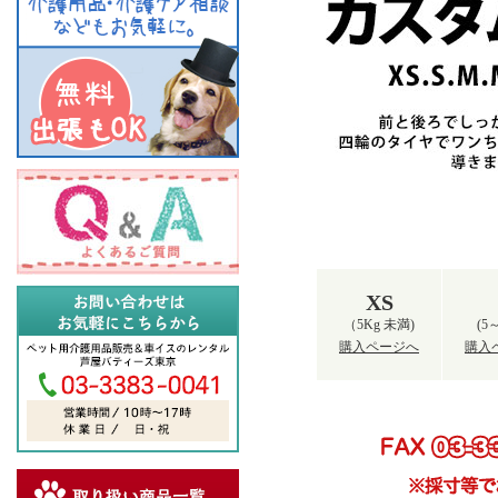
XS
（5Kg 未満)
(5～
購入ページへ
購入