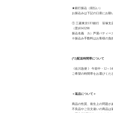
★銀行振込（前払い）
お振込みは下記の口座にお願
① 三菱東京UFJ銀行 笹塚支
（普)0343298
振込名義 カ）芦屋バティー
※振込み手数料はお客様の負
(*2)配送時間帯について
《佐川急便 》 午前中・12～14
ご希望の時間帯をお選びくだ
＜返品について＞
商品の性質、衛生上の問題が
不良品やご注文違いの商品は