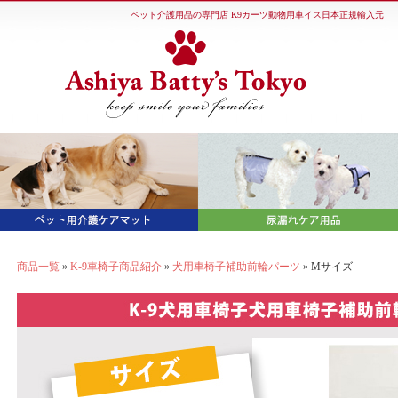
ペット介護用品の専門店 K9カーツ動物用車イス日本正規輸入元
商品一覧
»
K-9車椅子商品紹介
»
犬用車椅子補助前輪パーツ
» Mサイズ