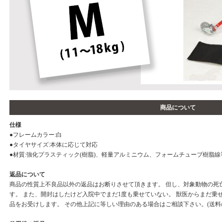
商品について
仕様
●フレームカラー:白
●タイヤサイズ:本体に応じて対応
●材質:強化プラスティック(樹脂)、軽量アルミニウム、フォームチューブ樹脂線
返品について
商品の性質上不良品以外の返品はお断りさせて頂きます。 但し、対象動物の死
す。 また、開封はしたけど入院中でまだ1度も乗せていない。 獣医からまだ乗
品をお受けします。 その他上記に等しい理由のある場合はご相談下さい。(送料