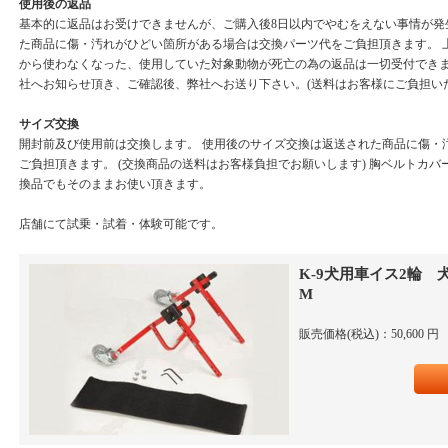
使用後の返品
基本的に返品はお受けできませんが、ご購入後8日以内でやむをえない事情が発
た商品に傷・汚れがひどい箇所がある場合は交換パーツ代をご負担頂きます。 
から使わなくなった、使用していた対象動物が死亡の為の返品は一切受付できま
社へお知らせ頂き、ご確認後、弊社へお送り下さい。(送料はお客様にご負担い
サイズ交換
開封前及び使用前は交換します。 使用後のサイズ交換は返送された商品に傷・
ご負担頂きます。 (交換商品の送料はお客様負担でお願いします) 胸ベルトカ
換品でもそのままお使い頂きます。
店舗にて試乗・試着・体験可能です。
K-9犬用車イス2輪
M
販売価格(税込)：50,600 円