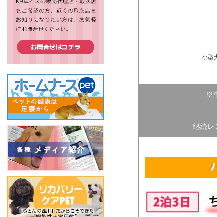
小型
※
継続レ