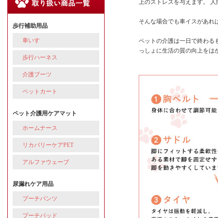
上のストレスを与えます。 
そんな場合でも車イスがあれ
歩行補助用品
車いす
ペットの介護は一日で終わるも
っしょに生活の質の向上をは
歩行ハーネス
介護ブーツ
ペットカート
ペット介護用ケアマット
ホームナース
リカバリーケアPET
アルファウェーブ
尿漏れケア用品
プーチパンツ
プーチパッド